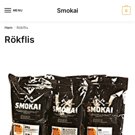
Skip
Skip
Smokai
to
to
MENU
0
navigation
content
Hem
Rökflis
/
Rökflis