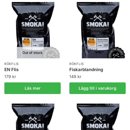
Out of stock
RÖKFLIS
RÖKFLIS
EN Flis
Fiskarblandning
179
kr
149
kr
Läs mer
Lägg till i varukorg