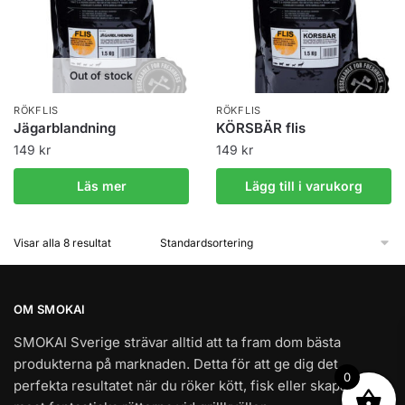
Out of stock
RÖKFLIS
RÖKFLIS
Jägarblandning
KÖRSBÄR flis
149
kr
149
kr
Läs mer
Lägg till i varukorg
Visar alla 8 resultat
OM SMOKAI
SMOKAI Sverige strävar alltid att ta fram dom bästa
produkterna på marknaden. Detta för att ge dig det
0
perfekta resultatet när du röker kött, fisk eller skapar dom