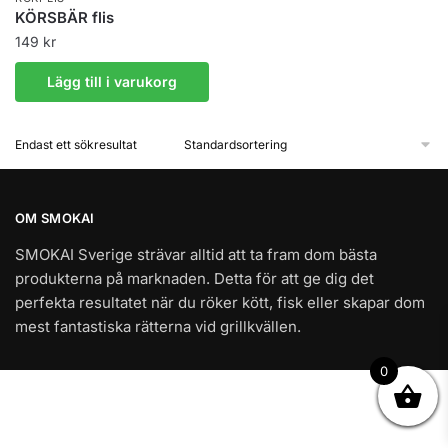
KÖRSBÄR flis
149
kr
Lägg till i varukorg
Endast ett sökresultat
OM SMOKAI
SMOKAI Sverige strävar alltid att ta fram dom bästa
produkterna på marknaden. Detta för att ge dig det
perfekta resultatet när du röker kött, fisk eller skapar dom
mest fantastiska rätterna vid grillkvällen.
0