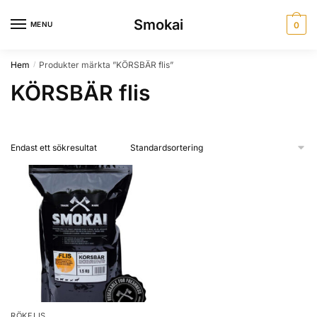
Skip
Skip
Smokai
to
to
MENU
0
navigation
content
Hem
Produkter märkta ”KÖRSBÄR flis”
/
KÖRSBÄR flis
Endast ett sökresultat
RÖKFLIS