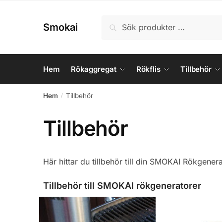
Skip
Skip
to
to
Sök
Sök
Smokai
navigation
content
efter:
Hem
Rökaggregat
Rökflis
Tillbehör
Hem
Tillbehör
/
Tillbehör
Här hittar du tillbehör till din SMOKAI Rökgener
Tillbehör till SMOKAI rökgeneratorer