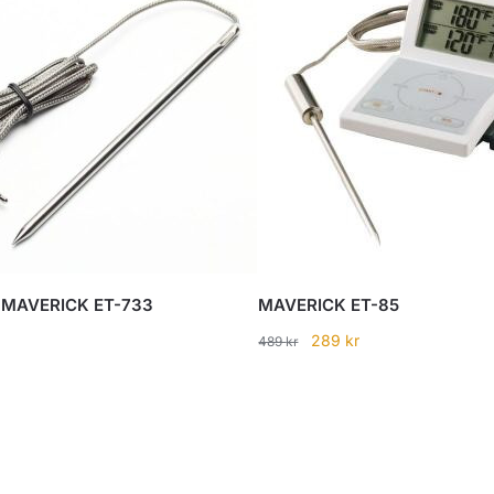
ll MAVERICK ET-733
MAVERICK ET-85
Det
Det
289
kr
489
kr
ursprungliga
nuvarande
priset
priset
var:
är:
489 kr.
289 kr.