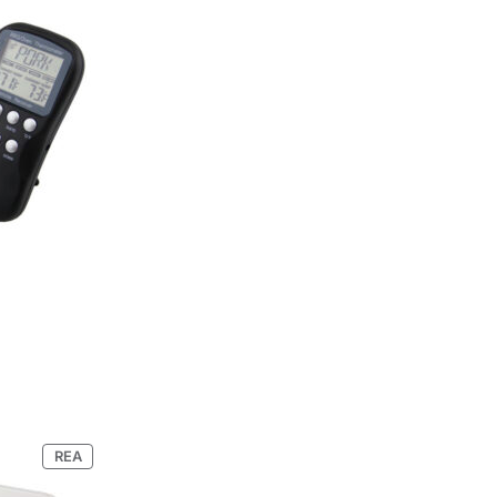
PRODUKTER
REA
PÅ
REA