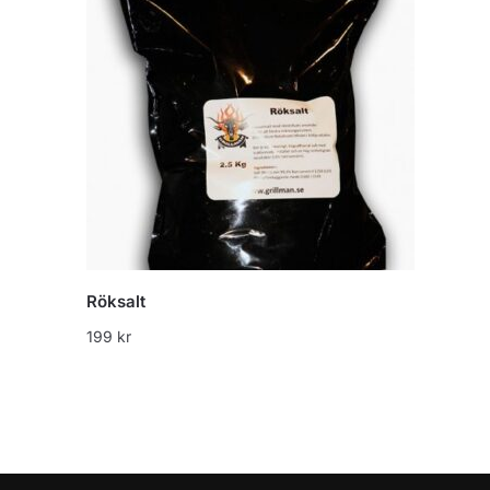
Röksalt
199
kr