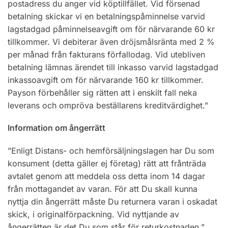
postadress du anger vid köptillfället. Vid försenad
betalning skickar vi en betalningspåminnelse varvid
lagstadgad påminnelseavgift om för närvarande 60 kr
tillkommer. Vi debiterar även dröjsmålsränta med 2 %
per månad från fakturans förfallodag. Vid utebliven
betalning lämnas ärendet till inkasso varvid lagstadgad
inkassoavgift om för närvarande 160 kr tillkommer.
Payson förbehåller sig rätten att i enskilt fall neka
leverans och ompröva beställarens kreditvärdighet.”
Information om ångerrätt
”Enligt Distans- och hemförsäljningslagen har Du som
konsument (detta gäller ej företag) rätt att frånträda
avtalet genom att meddela oss detta inom 14 dagar
från mottagandet av varan. För att Du skall kunna
nyttja din ångerrätt måste Du returnera varan i oskadat
skick, i originalförpackning. Vid nyttjande av
ångerrätten är det Du som står för returkostnaden.”