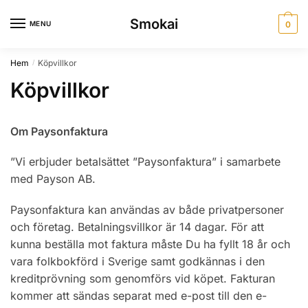
Skip
Skip
Smokai
to
to
MENU
0
navigation
content
Hem
Köpvillkor
/
Köpvillkor
Om Paysonfaktura
”Vi erbjuder betalsättet ”Paysonfaktura” i samarbete
med Payson AB.
Paysonfaktura kan användas av både privatpersoner
och företag. Betalningsvillkor är 14 dagar. För att
kunna beställa mot faktura måste Du ha fyllt 18 år och
vara folkbokförd i Sverige samt godkännas i den
kreditprövning som genomförs vid köpet. Fakturan
kommer att sändas separat med e-post till den e-