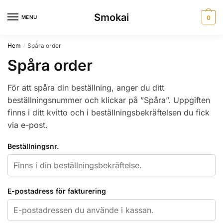
Skip
Skip
Smokai
to
to
MENU
0
navigation
content
Hem
Spåra order
/
Spåra order
För att spåra din beställning, anger du ditt
beställningsnummer och klickar på ”Spåra”. Uppgiften
finns i ditt kvitto och i beställningsbekräftelsen du fick
via e-post.
Beställningsnr.
E-postadress för fakturering