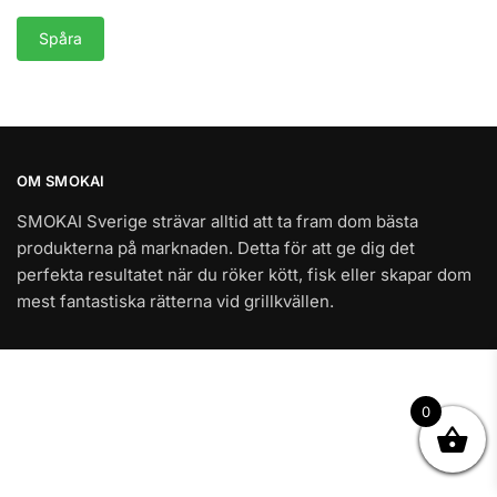
Spåra
OM SMOKAI
SMOKAI Sverige strävar alltid att ta fram dom bästa
produkterna på marknaden. Detta för att ge dig det
perfekta resultatet när du röker kött, fisk eller skapar dom
mest fantastiska rätterna vid grillkvällen.
0