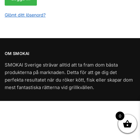
Glömt ditt lösenord?
OM SMOKAI
SMOKAI Sverige strävar alltid att ta fram dom bästa
produkterna på marknaden. Detta för att ge dig det
perfekta resultatet när du röker kött, fisk eller skapar dom
mest fantastiska rätterna vid grillkvällen.
0