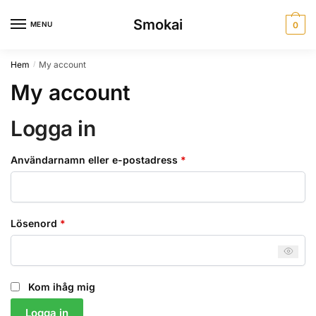
Skip
Skip
Smokai
to
to
MENU
0
navigation
content
Hem
My account
/
My account
Logga in
Obligatoriskt
Användarnamn eller e-postadress
*
Obligatoriskt
Lösenord
*
Kom ihåg mig
Logga in