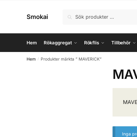
Skip
Skip
to
to
Sök
Sök
Smokai
navigation
content
efter:
Hem
Rökaggregat
Rökflis
Tillbehör
Hem
Produkter märkta ” MAVERICK”
/
MA
MAVE
Inga pr