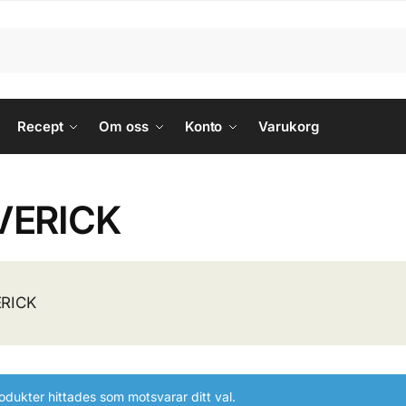
Recept
Om oss
Konto
Varukorg
VERICK
RICK
odukter hittades som motsvarar ditt val.