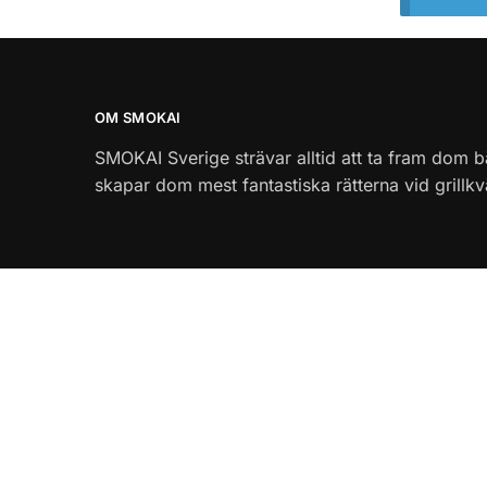
OM SMOKAI
SMOKAI Sverige strävar alltid att ta fram dom bä
skapar dom mest fantastiska rätterna vid grillkv