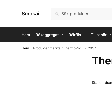
Skip
Skip
to
to
Sök
Sök
Smokai
navigation
content
efter:
Hem
Rökaggregat
Rökflis
Tillbehör
Hem
Produkter märkta ”ThermoPro TP-20S”
/
The