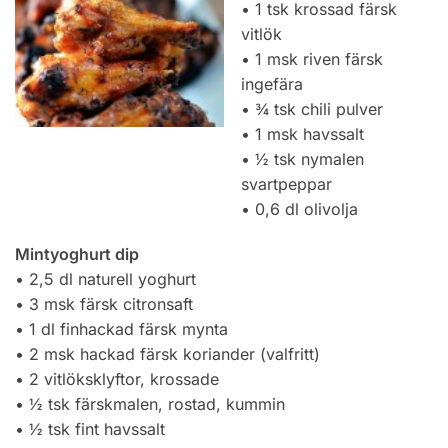
• 1 tsk krossad färsk
vitlök
• 1 msk riven färsk
ingefära
• ¾ tsk chili pulver
• 1 msk havssalt
• ½ tsk nymalen
svartpeppar
• 0,6 dl olivolja
Mintyoghurt dip
• 2,5 dl naturell yoghurt
• 3 msk färsk citronsaft
• 1 dl finhackad färsk mynta
• 2 msk hackad färsk koriander (valfritt)
• 2 vitlöksklyftor, krossade
• ½ tsk färskmalen, rostad, kummin
• ½ tsk fint havssalt