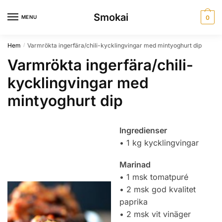
Skip
Skip
Smokai
to
to
MENU
0
navigation
content
Hem
Varmrökta ingerfära/chili-kycklingvingar med mintyoghurt dip
/
Varmrökta ingerfära/chili-
kycklingvingar med
mintyoghurt dip
Ingredienser
• 1 kg kycklingvingar
Marinad
• 1 msk tomatpuré
• 2 msk god kvalitet
paprika
• 2 msk vit vinäger