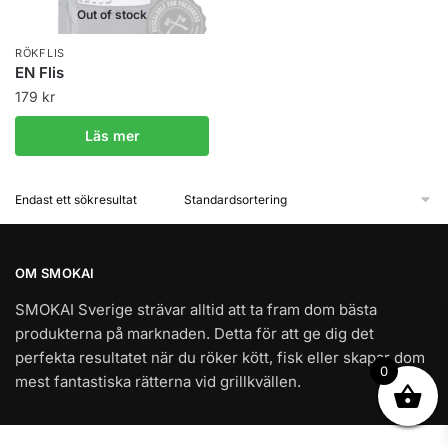
Out of stock
RÖKFLIS
EN Flis
179
kr
Läs mer
Endast ett sökresultat
OM SMOKAI
SMOKAI Sverige strävar alltid att ta fram dom bästa
produkterna på marknaden. Detta för att ge dig det
perfekta resultatet när du röker kött, fisk eller skapar dom
0
mest fantastiska rätterna vid grillkvällen.