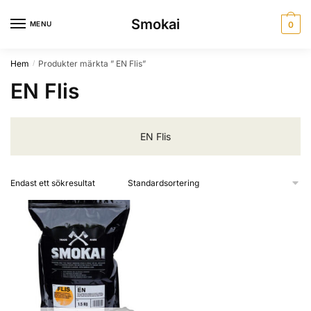
Skip
Skip
Smokai
to
to
MENU
0
navigation
content
Hem
Produkter märkta ” EN Flis”
/
EN Flis
EN Flis
Endast ett sökresultat